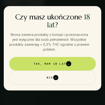
Czy masz ukończone
18
Botaniczna manufaktura z polskich konopi. Polska
manufaktura świadomych wyborów. Konopie,
lat
?
adaptogeny i suplementy tworzone w małych
partiach, badane laboratoryjnie i wybierane bez
Strona zawiera produkty z konopi i przeznaczona
kompromisów.
jest wyłącznie dla osób pełnoletnich. Wszystkie
produkty zawierają < 0,3% THC zgodnie z prawem
polskim.
TAK, MAM 18 LAT
→
SKLEP
Wszystkie produkty
Olejki Konopne
NIE
→
Probiotyki
Adaptogeny & grzyby
Suplementy Funkcjonalne
Witaminy i minerały
Kolekcje promocyjne