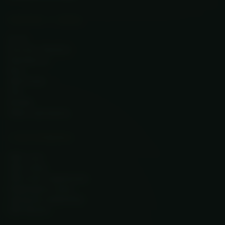
WIEDZA I MARKA
O nas
Filozofia · Manifest
Współpraca
Blog
Atlas Roślin
FAQ
Kontakt
Status zamówienia
ZASTOSOWANIA
CBD a sen
CBD a stres
CBD a ból i regeneracja
Adaptogeny a stres
Jak łączyć suplementy
CBD dla psa