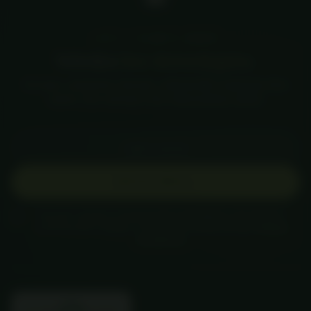
LISTY Z PLANETY KONOPI
Wiedza
bez stereotypów
.
Konopie, świadome zdrowie, ciekawostki i inspiracje. Bez
spamu, bez sensacji i bez obiecywania cudów.
Twój e-mail
→
ZAPISZ MNIE
Wyrażam zgodę na otrzymywanie newslettera „List od pola" i
przetwarzanie mojego e-maila przez
Planeta Konopi
.
Polityka
prywatności
.